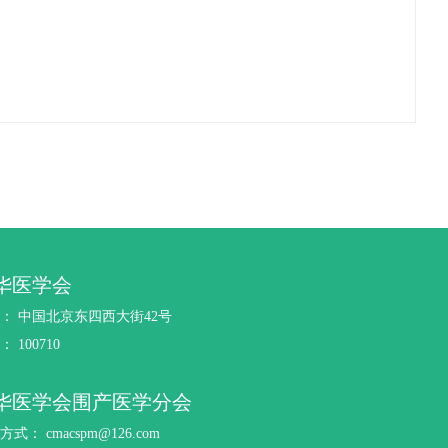
华医学会
： 中国北京东四西大街42号
 100710
华医学会围产医学分会
式： cmacspm@126.com