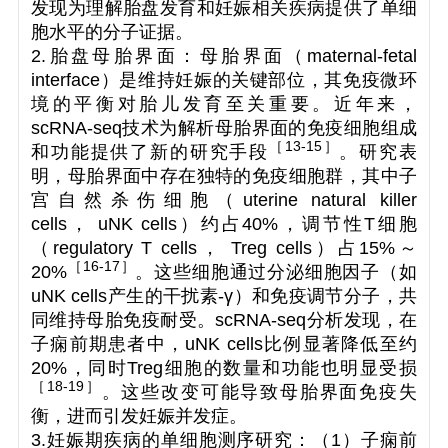
发现为理解胎盘发育和妊娠相关疾病提供了单细
胞水平的分子证据。
2.胎盘母胎界面：母胎界面（maternal-fetal
interface）是维持妊娠的关键部位，其免疫微环
境的平衡对胎儿发育至关重要。近年来，
scRNA-seq技术为解析母胎界面的免疫细胞组成
［
13-15
］
和功能提供了新的研究手段
。研究表
明，母胎界面中存在独特的免疫细胞群，其中子
宫自然杀伤细胞（uterine natural killer
cells， uNK cells）约占40%，调节性T细胞
（regulatory T cells， Treg cells）占15%～
［16-17
］
20%
。这些细胞通过分泌细胞因子（如
uNK cells产生的干扰素-γ）和免疫调节分子，共
同维持母胎免疫耐受。scRNA-seq分析发现，在
子痫前期患者中，uNK cells比例显著降低至约
20%，同时Treg细胞的数量和功能也明显受损
［
18-19
］
。这些改变可能导致母胎界面免疫失
衡，进而引发妊娠并发症。
3.妊娠期疾病的单细胞测序研究：（1）子痫前