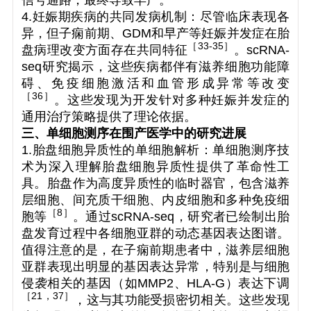
信号通路，最终导致早产。
4.妊娠期疾病的共同发病机制：尽管临床表现各
异，但子痫前期、GDM和早产等妊娠并发症在胎
［
33-35
］
盘病理改变方面存在共同特征
。scRNA-
seq研究揭示，这些疾病都伴有滋养细胞功能障
碍、免疫细胞激活和血管形成异常等改变
［
36
］
。这些发现为开发针对多种妊娠并发症的
通用治疗策略提供了理论依据。
三、单细胞测序在围产医学中的研究进展
1.胎盘细胞异质性的单细胞解析：单细胞测序技
术为深入理解胎盘细胞异质性提供了革命性工
具。胎盘作为高度异质性的临时器官，包含滋养
层细胞、间充质干细胞、内皮细胞和多种免疫细
［
8
］
胞等
。通过scRNA-seq，研究者已绘制出胎
盘发育过程中各细胞亚群的动态基因表达图谱。
值得注意的是，在子痫前期患者中，滋养层细胞
亚群表现出明显的基因表达异常，特别是与细胞
侵袭相关的基因（如
MMP2
、
HLA-G
）表达下调
［
21
，37
］
，这与其功能受损密切相关。这些发现