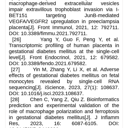
macrophage-derived extracellular vesicles
impair extravillous trophoblast invasion via I-
BET151 targeting JunB-mediated
VEGFA/VEGFR2 upregulation in preeclampsia
placenta[J]. Front Immunol, 2021, 12: 792711.
DOI: 10.3389/fimmu.2021.792711.
[26] Yang Y, Guo F, Peng Y, et al.
Transcriptomic profiling of human placenta in
gestational diabetes mellitus at the single-cell
level[J]. Front Endocrinol, 2021, 12: 679582.
DOI: 10.3389/fendo.2021.679582.
[27] Yin M, Zhang Y, Li X, et al. Adverse
effects of gestational diabetes mellitus on fetal
monocytes revealed by single-cell RNA
sequencing[J]. iScience, 2023, 27(1): 108637.
DOI: 10.1016/j.isci.2023.108637.
[28] Chen C, Yang Z, Qiu Z. Bioinformatics
prediction and experimental validation of the
role of macrophage polarization and ferroptosis
in gestational diabetes mellitus[J]. J Inflamm
Res, 2023, 16: 6087-6105. DOI: