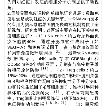
为阐明妊娠并发症的细胞分子机制提供了新视
角。
2.母胎界面免疫调控的单细胞研究进展：母胎免
疫耐受是成功妊娠的关键环节。scRNA-seq技术
的应用为揭示母胎界面的免疫调控机制提供了全
新视角。研究表明，该区域主要存在以下关键免
疫细胞亚群：（1）uNK cells：约占母胎界面免
疫细胞的40%，通过分泌血管生成因子（如
VEGF-A）和免疫调节因子，参与胎盘血管重塑
［
21
］
和局部免疫微环境调控
。最新scRNA-seq
数据揭示，uNK cells存在CD56bright和
CD56dim等2个功能亚群，分别参与免疫耐受维
［
38
］
持和病原体防御
。（2）Treg cells：约占
15%~20%，通过表达细胞毒性T淋巴细胞相关蛋
白-4和程序性死亡蛋白-1等抑制性分子并分泌IL-
10和转化生长因子-β等细胞因子，维持对半同种
［
21
］
异体胎儿的免疫耐受
。在子痫前期患者
中，Treg细胞比例明显降低（约下降30%），且
［
18-19
，21
］
免疫抑制功能受损
。（3）巨噬细