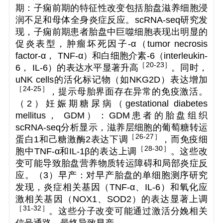
期：子痫前期的特征性改变包括胎盘滋养细胞浸
润不足和母体全身炎症反应。scRNA-seq研究发
现，子痫前期患者胎盘中巨噬细胞表现出明显的
促炎表型，肿瘤坏死因子-α（tumor necrosis
factor-α， TNF-α）和白细胞介素-6（interleukin-
［
20-23
］
6， IL-6）的表达水平显著升高
。同时，
uNK cells的活化标记物（如NKG2D）表达增加
［
24-25
］
，提示母胎界面存在异常的免疫激活。
（2）妊娠期糖尿病（gestational diabetes
mellitus， GDM）：GDM患者的胎盘组织
scRNA-seq分析显示，滋养层细胞的葡萄糖转运
［
26-27
］
蛋白1和己糖激酶2表达下调
，而免疫细
［
28-30
］
胞中TNF-α和IL-1β的表达上调
。这些改
变可能导致胎盘营养物质转运障碍和局部炎症反
应。（3）早产：对早产胎盘的单细胞测序研究
发现，炎症相关基因（TNF-α、IL-6）和氧化应
激相关基因（
NOX1
、
SOD2
）的表达显著上调
［
31-32
］
。这些分子改变可能通过激活分娩相关