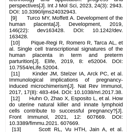
perspectives[J]. Int J Mol Sci, 2023, 24(3): 2943.
DOI: 10.3390/ijms24032943.
[9] Turco MY, Moffett A. Development of the
human placenta[J]. Development, 2019,
146(22): dev163428. DOI: 10.1242/dev.
163428.
[10] Pique-Regi R, Romero R, Tarca AL, et
al. Single cell transcriptional signatures of the
human placenta in term and preterm
parturition[J]. Elife, 2019, 8: e52004. DOI:
10.7554/eLife.52004.
[11] Kinder JM, Stelzer IA, Arck PC, et al.
Immunological implications of pregnancy-
induced microchimerism[J]. Nat Rev Immunol,
2017, 17(8): 483-494. DOI: 10.1038/nri.2017.38.
[12] Huhn O, Zhao X, Esposito L, et al. How
do uterine natural killer and innate lymphoid
cells contribute to successful pregnancy?[J].
Front Immunol, 2021, 12: 607669. DOI:
10.3389/fimmu.2021. 607669.
[13] Scott RL, Vu HTH, Jain A, et al.