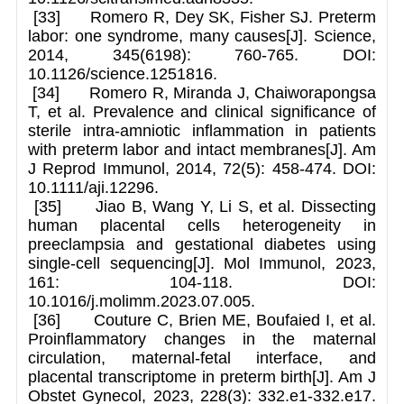
[33] Romero R, Dey SK, Fisher SJ. Preterm
labor: one syndrome, many causes[J]. Science,
2014, 345(6198): 760-765. DOI:
10.1126/science.1251816.
[34] Romero R, Miranda J, Chaiworapongsa
T, et al. Prevalence and clinical significance of
sterile intra-amniotic inflammation in patients
with preterm labor and intact membranes[J]. Am
J Reprod Immunol, 2014, 72(5): 458-474. DOI:
10.1111/aji.12296.
[35] Jiao B, Wang Y, Li S, et al. Dissecting
human placental cells heterogeneity in
preeclampsia and gestational diabetes using
single-cell sequencing[J]. Mol Immunol, 2023,
161: 104-118. DOI:
10.1016/j.molimm.2023.07.005.
[36] Couture C, Brien ME, Boufaied I, et al.
Proinflammatory changes in the maternal
circulation, maternal-fetal interface, and
placental transcriptome in preterm birth[J]. Am J
Obstet Gynecol, 2023, 228(3): 332.e1-332.e17.