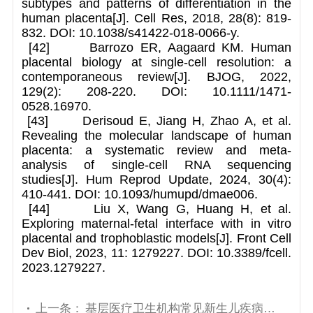
subtypes and patterns of differentiation in the
human placenta[J]. Cell Res, 2018, 28(8): 819-
832. DOI: 10.1038/s41422-018-0066-y.
[42] Barrozo ER, Aagaard KM. Human
placental biology at single-cell resolution: a
contemporaneous review[J]. BJOG, 2022,
129(2): 208-220. DOI: 10.1111/1471-
0528.16970.
[43] Derisoud E, Jiang H, Zhao A, et al.
Revealing the molecular landscape of human
placenta: a systematic review and meta-
analysis of single-cell RNA sequencing
studies[J]. Hum Reprod Update, 2024, 30(4):
410-441. DOI: 10.1093/humupd/dmae006.
[44] Liu X, Wang G, Huang H, et al.
Exploring maternal-fetal interface with in vitro
placental and trophoblastic models[J]. Front Cell
Dev Biol, 2023, 11: 1279227. DOI: 10.3389/fcell.
2023.1279227.
上一条：
基层医疗卫生机构常见新生儿疾病诊疗指南：新生儿黄疸（2025年）