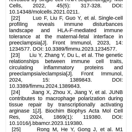
Cells, 2022, 45(5): 317-328. DOI:
10.14348/molcells.2021.0211.
[22] Luo F, Liu F, Guo Y, et al. Single-cell
profiling reveals immune disturbances
landscape and HLA-F-mediated immune
tolerance at the maternal-fetal interface in
preeclampsia[J]. Front Immunol, 2023, 14:
1234577. DOI: 10.3389/fimmu.2023.1234577.
[23] Liu Y, Zhang Y, Du L, et al. The genetic
relationships between immune cell traits,
circulating inflammatory proteins and
preeclampsia/eclampsia[J]. Front Immunol,
2024, 15: 1389843. DOI:
10.3389/fimmu.2024.1389843.
[24] Jiang X, Zhou X, Jiang Y, et al. JUNB
contributes to macrophage polarization during
tissue repair by transcriptionally activating
arginase 1[J]. Biochim Biophys Acta Mol Cell
Res, 2024, 1869(1): 119380. DOI:
10.1016/j.bbamcr.2023.119380.
[25] Rong M, He Y, Gong J, et al. M1