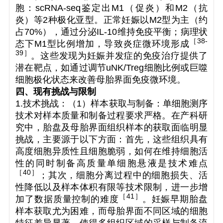
胞：scRNA-seq鉴定出M1（促炎）和M2（抗
炎）等2种极化亚型。正常妊娠以M2型为主（约
占70%），通过分泌IL-10维持免疫平衡；病理状
［
38-
态下M1型比例增加，导致炎症微环境形成
39
］
。这些发现为妊娠并发症的免疫治疗提供了
潜在靶点，如通过调节uNK/Treg细胞比例或巨噬
细胞极化状态来改善母胎界面免疫微环境。
四、现有挑战与限制
1.技术挑战：（1）样本获取与制备：单细胞测序
技术对样本质量和制备过程要求严格。在产科研
究中，胎盘及母胎界面组织样本的获取面临明显
挑战，主要源于以下方面：首先，这些组织具有
高度细胞异质性且细胞脆弱，如何在维持细胞活
性的同时制备高质量单细胞悬液是技术难点
［
40
］
；其次，细胞分离过程中的细胞损失、活
性降低以及样本体积有限等技术限制，进一步增
［
41
］
加了数据质量控制的难度
。妊娠早期胎盘
样本获取尤为困难，而母胎界面不同区域的细胞