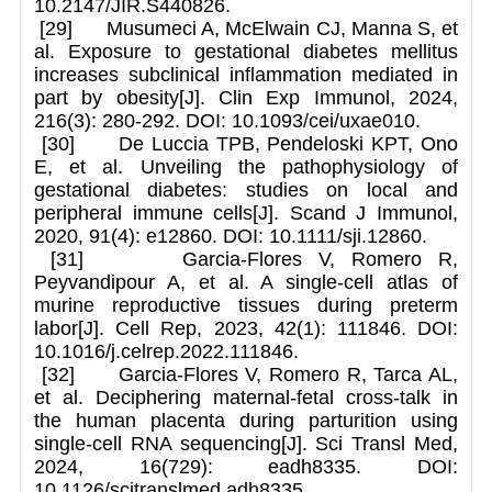
10.2147/JIR.S440826.
[29] Musumeci A, McElwain CJ, Manna S, et
al. Exposure to gestational diabetes mellitus
increases subclinical inflammation mediated in
part by obesity[J]. Clin Exp Immunol, 2024,
216(3): 280-292. DOI: 10.1093/cei/uxae010.
[30] De Luccia TPB, Pendeloski KPT, Ono
E, et al. Unveiling the pathophysiology of
gestational diabetes: studies on local and
peripheral immune cells[J]. Scand J Immunol,
2020, 91(4): e12860. DOI: 10.1111/sji.12860.
[31] Garcia-Flores V, Romero R,
Peyvandipour A, et al. A single-cell atlas of
murine reproductive tissues during preterm
labor[J]. Cell Rep, 2023, 42(1): 111846. DOI:
10.1016/j.celrep.2022.111846.
[32] Garcia-Flores V, Romero R, Tarca AL,
et al. Deciphering maternal-fetal cross-talk in
the human placenta during parturition using
single-cell RNA sequencing[J]. Sci Transl Med,
2024, 16(729): eadh8335. DOI:
10.1126/scitranslmed.adh8335.