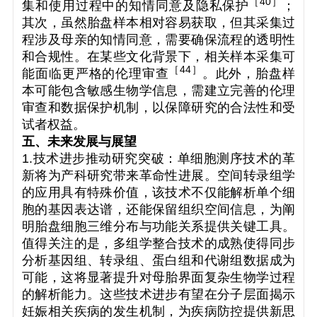
［
40
］
集和使用过程中的知情同意及隐私保护
；
其次，虽然胎盘样本相对容易获取，但其采集过
程涉及母亲的知情同意，需要确保流程的透明性
和合规性。在某些文化背景下，相关样本采集可
［
44
］
能面临更严格的伦理审查
。此外，胎盘样
本可能包含敏感生物学信息，需建立完善的伦理
审查和数据保护机制，以保障研究的合法性和受
试者权益。
五、未来发展与展望
1.技术进步推动研究突破：单细胞测序技术的革
新将为产科研究带来革命性进展。空间转录组学
的应用具有特殊价值，该技术不仅能解析单个细
胞的基因表达谱，还能保留组织空间信息，为阐
明胎盘细胞三维分布与功能关系提供关键工具。
值得关注的是，多组学整合技术的成熟使得同步
分析基因组、转录组、蛋白组和代谢组数据成为
可能，这将显著提升对母胎界面复杂生物学过程
的解析能力。这些技术进步有望在分子层面揭示
妊娠相关疾病的发生机制，为疾病防控提供新思