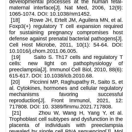
developmental processes at the human fetal-
maternal interface[J]. Nat Med, 2006, 12(9):
1065-1074. DOI: 10.1038/nm1452.
[18] Rowe JH, Ertelt JM, Aguilera MN, et al.
Foxp3(+) regulatory T cell expansion required
for sustaining pregnancy compromises host
defense against prenatal bacterial pathogens[J].
Cell Host Microbe, 2011, 10(1): 54-64. DOI:
10.1016/j.chom.2011.06.005.
[19] Saito S. Th17 cells and regulatory T
cells: new light on pathophysiology of
preeclampsia[J]. Immunol Cell Biol, 2010, 88(6):
615-617. DOI: 10.1038/icb.2010.68.
[20] Piccinni MP, Raghupathy R, Saito S, et
al. Cytokines, hormones and cellular regulatory
mechanisms favoring successful
reproduction[J]. Front Immunol, 2021, 12:
717808. DOI: 10. 3389/fimmu.2021.717808.
[21] Zhou W, Wang H, Yang Y, et al.
Trophoblast cell subtypes and dysfunction in the
placenta of individuals with preeclampsia
revealed by single cell RNA sequencing[J]. Mol