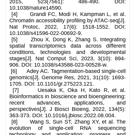
2015, 523(7561): 486-490. DOI:
10.1038/nature14590.
[4] Grandi FC, Modi H, Kampman L, et al.
Chromatin accessibility profiling by ATAC-seq[J].
Nat Protoc, 2022, 17(6): 1518-1552. DOI:
10.1038/s41596-022-00692-9.
[5] Zhou X, Dong K, Zhang S. Integrating
spatial transcriptomics data across different
conditions, technologies and developmental
stages[J]. Nat Comput Sci, 2023, 3(10): 894-
906. DOI: 10.1038/s43588-023-00528-w.
[6] Adey AC. Tagmentation-based single-cell
genomics[J]. Genome Res, 2021, 31(10): 1693-
1705. DOI: 10.1101/gr.275223.121.
[7] Uesaka K, Oka H, Kato R, et al.
Bioinformatics in bioscience and bioengineering:
recent advances, applications, and
perspectives[J]. J Biosci Bioeng, 2022, 134(5):
363-373. DOI: 10.1016/j.jbiosc.2022.08.004.
[8] Wang S, Sun ST, Zhang XY, et al. The
evolution of single-cell RNA sequencing
technology and application: progress and