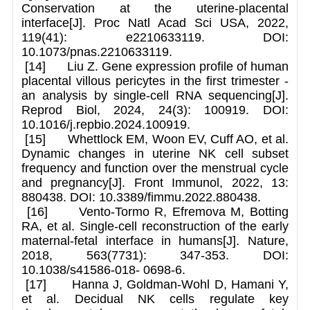
Conservation at the uterine-placental
interface[J]. Proc Natl Acad Sci USA, 2022,
119(41): e2210633119. DOI:
10.1073/pnas.2210633119.
[14] Liu Z. Gene expression profile of human
placental villous pericytes in the first trimester -
an analysis by single-cell RNA sequencing[J].
Reprod Biol, 2024, 24(3): 100919. DOI:
10.1016/j.repbio.2024.100919.
[15] Whettlock EM, Woon EV, Cuff AO, et al.
Dynamic changes in uterine NK cell subset
frequency and function over the menstrual cycle
and pregnancy[J]. Front Immunol, 2022, 13:
880438. DOI: 10.3389/fimmu.2022.880438.
[16] Vento-Tormo R, Efremova M, Botting
RA, et al. Single-cell reconstruction of the early
maternal-fetal interface in humans[J]. Nature,
2018, 563(7731): 347-353. DOI:
10.1038/s41586-018- 0698-6.
[17] Hanna J, Goldman-Wohl D, Hamani Y,
et al. Decidual NK cells regulate key