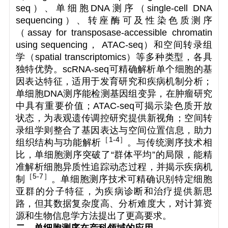
seq）、单细胞DNA测序（single-cell DNA
sequencing）、转座酶可及性染色质测序
（assay for transposase-accessible chromatin
using sequencing， ATAC-seq）和空间转录组
学（spatial transcriptomics）等多种类型，各具
独特优势。scRNA-seq可精确解析单个细胞的基
因表达特征，适用于发育研究和疾病机制分析；
单细胞DNA测序能检测基因组变异，在肿瘤研究
中具有重要价值；ATAC-seq可揭示染色质开放
状态，为表观遗传调控研究提供新视角；空间转
录组学则整合了基因表达与空间位置信息，助力
［
1-4
］
组织结构与功能解析
。与传统测序技术相
比，单细胞测序突破了“群体平均”的局限，能精
准解析细胞异质性追踪动态过程，并揭示疾病机
［
5-7
］
制
。单细胞测序技术可精确识别特定细胞
亚群的分子特征，为疾病诊断和治疗提供新思
路，但其数据复杂度高、分析难度大，对计算资
源和生物信息学方法提出了更高要求。