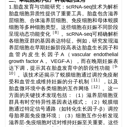
二、单细胞测序在产科领域的应用
1.胎盘发育与功能研究：scRNA-seq技术为解析
胎盘细胞异质性提供了重要工具。胎盘包含滋养
层细胞、合体滋养层细胞、免疫细胞和母体蜕膜
细胞等多种细胞类型。这些细胞在妊娠不同阶段
［
8
］
呈现动态功能变化
。scRNA-seq可精确解析
各细胞亚群的基因表达特征。例如，研究发现滋
养层细胞在早期妊娠阶段高表达胎盘生长因子和
血管内皮生长因子A（vascular endothelial
growth factor A， VEGF-A），而在晚期妊娠表
［
9-
达下调，提示其在胎盘发育中的阶段性功能
10
］
。该技术还揭示了蜕膜细胞通过调控免疫耐
［
11
］
受和血管生成维持妊娠的分子机制
，以及
［
12
］
胎盘微环境中各类细胞的互作网络
。这一
方面的关键技术发现包括：（1）滋养层细胞亚
群具有时空特异性基因表达模式；（2）蜕膜细
胞通过特定信号通路（如转化生长因子-β）调控
母胎界面免疫微环境；（3）细胞互作分析发现
滋养层-免疫细胞对话对维持妊娠至关重要。这些