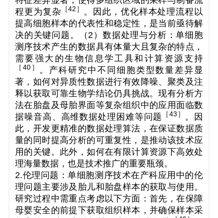
特征差异显著，使得多组织区域的采样与制备流
［
42
］
程更为复杂
。因此，优化样本处理流程以
提高细胞样本的代表性和稳定性，是当前亟待解
决的关键问题。（2）数据处理与分析：单细胞
测序技术产生的数据具有体量大且复杂的特点，
需要强大的生物信息学工具和计算资源支持
［
40
］
。产科研究中不同细胞类型数量差异显
著，如何对异质性数据进行有效降噪、聚类及注
释以获取可靠生物学结论仍具挑战。现有分析方
法在胎盘及母胎界面等复杂组织中的应用面临数
［
43
］
据噪音高、高维数据处理困难等问题
。因
此，开发更精准的数据处理算法，在保证数据质
量的同时提高分析的可重复性，是推动该技术应
用的关键。此外，如何在有限计算资源下高效处
理海量数据，也是技术推广的重要瓶颈。
2.伦理问题：单细胞测序技术在产科应用中的伦
理问题主要涉及胎儿和胎盘样本的获取与使用。
研究过程中需重点考虑以下方面：首先，在保障
母婴安全的前提下获取组织样本，并确保样本采