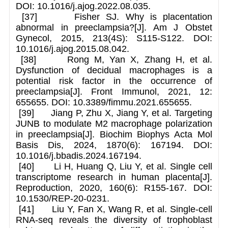
DOI: 10.1016/j.ajog.2022.08.035.
[37] Fisher SJ. Why is placentation
abnormal in preeclampsia?[J]. Am J Obstet
Gynecol, 2015, 213(4S): S115-S122. DOI:
10.1016/j.ajog.2015.08.042.
[38] Rong M, Yan X, Zhang H, et al.
Dysfunction of decidual macrophages is a
potential risk factor in the occurrence of
preeclampsia[J]. Front Immunol, 2021, 12:
655655. DOI: 10.3389/fimmu.2021.655655.
[39] Jiang P, Zhu X, Jiang Y, et al. Targeting
JUNB to modulate M2 macrophage polarization
in preeclampsia[J]. Biochim Biophys Acta Mol
Basis Dis, 2024, 1870(6): 167194. DOI:
10.1016/j.bbadis.2024.167194.
[40] Li H, Huang Q, Liu Y, et al. Single cell
transcriptome research in human placenta[J].
Reproduction, 2020, 160(6): R155-167. DOI:
10.1530/REP-20-0231.
[41] Liu Y, Fan X, Wang R, et al. Single-cell
RNA-seq reveals the diversity of trophoblast