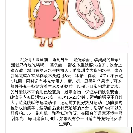
2.疫情大局当前，避免外出、避免聚会，孕妈妈的居家生
活就只有吃吃喝喝、“葛优躺”，那么体重就要失控了，饮食上
建议适当增加蔬菜及水果的摄入，避免甜度太多的水果。建议
新鲜蔬菜在室温存放不要超过
3
天、冰箱中存放（
4℃
）不要超
过
1
周，同时适当补充食用肉、蛋、奶、豆类和坚果等，可以
额外补充一些复方维生素及矿物质，以保证日常的营养要求。
另外坚决不可食用已经变质、过期食物，保证孕妇饮食安全。
建议室内每日活动
2-3
次，每次
15-20
分钟，运动的强度不宜过
大，避免跳跃等危险动作，运动前要做好热身运动，预防肌肉
拉伤或抽筋等，运动前后要补充足够的水分，活动种类可以为
舒缓的走步（跑步机）和孕妇瑜伽等。在阳台等居家环境中照
射阳光，每日建议
1
小时；如果没有条件可适当补充钙剂及维
生素
D
。