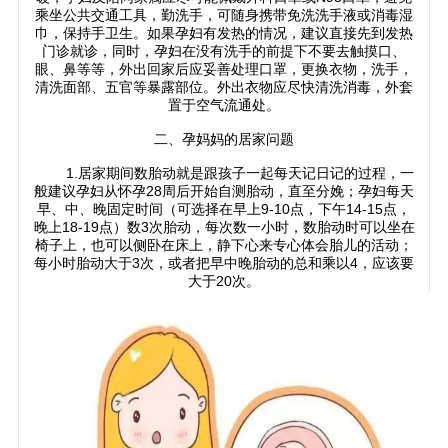
乘坐公共交通工具，勤洗手，可随身携带免洗洗手液或消毒湿
巾，保持手卫生。如果孕妇有发热的情况，建议直接先到发热
门诊就诊，同时，孕妇在没有洗手的前提下不要去触摸口、
眼、鼻等等，外出回家后应妥善处理口罩，更换衣物，洗手，
清洗面部、五官等暴露部位。外出衣物应尽快清洗消毒，外套
置于空气流通处。
二、孕妈妈的居家问题
1.居家期间数胎动就是跟孩子一起每天记日记的过程，一
般建议孕妇从怀孕28周后开始自测胎动，直至分娩；孕妇每天
早、中、晚固定时间（可选择在早上9-10点，下午14-15点，
晚上18-19点）数3次胎动，每次数一小时，数胎动时可以坐在
椅子上，也可以侧卧在床上，静下心来专心体会胎儿的活动；
每小时胎动大于3次，或者把早中晚胎动的总和乘以4，应该要
大于20次。