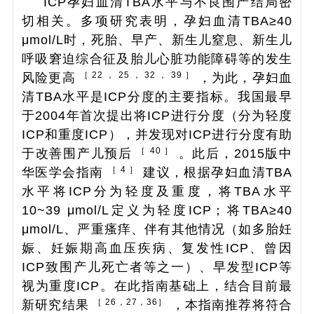
ICP孕妇血清TBA水平与不良围产结局密
切相关。多项研究表明，孕妇血清TBA≥40
μmol/L时，死胎、早产、新生儿窒息、新生儿
呼吸窘迫综合征及胎儿心脏功能障碍等的发生
［ 22 ， 25 ， 32 ， 39 ］
风险更高
，为此，孕妇血
清TBA水平是ICP分度的主要指标。我国最早
于2004年首次提出将ICP进行分度（分为轻度
ICP和重度ICP），并发现对ICP进行分度有助
［ 40 ］
于改善围产儿预后
。此后，2015版中
［ 4 ］
华医学会指南
建议，根据孕妇血清TBA
水平将ICP分为轻度及重度，将TBA水平
10~39 μmol/L定义为轻度ICP；将TBA≥40
μmol/L、严重瘙痒、伴有其他情况（如多胎妊
娠、妊娠期高血压疾病、复发性ICP、曾因
ICP致围产儿死亡者等之一）、早发型ICP等
视为重度ICP。在此指南基础上，结合目前最
［ 26，27，36］
新研究结果
，本指南推荐将符合