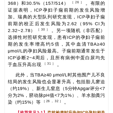
［ 26 ］
368）和30.5%（157/514）
。有限的
证据表明，ICP孕妇子痫前期的发生风险增
加。瑞典的大型队列研究发现，ICP孕妇子痫
前期的校正后发生风险为2.62（95%
CI
为
［ 30 ］
2.32~2.78）
。另一项随机（非匹配）
选择性对照研究发现，患有ICP的孕妇子痫前
期的发生率增高约5倍，其中血清TBA≥40
μmol/L的孕妇风险最高。子痫前期通常发生于
ICP诊断2~4周后，且所有病例中蛋白尿均先
［ 31 ］
于血压升高出现
。
此外，当TBA≥40 μmol/L时其他围产儿不良
结局的发生风险也会显著升高，包括胎儿窘迫
（约19%）、新生儿窒息（5分钟Apgar评分<7
分为2%，脐动脉pH值<7为1%）、羊水胎粪污
［ 26 ， 32 ］
染（约15%）等
。
【推荐意见3-1】
产前检查时应告知ICP孕妇相关