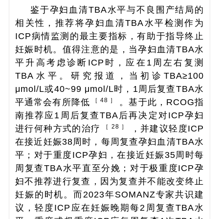
鉴于孕妇血清TBA水平与不良围产结局的
相关性，推荐将孕妇血清TBA水平检测作为
ICP病情监测的最主要指标，有助于指导终止
妊娠时机。值得注意的是，当孕妇血清TBA水
平升高考虑诊断ICP时，应在1周左右复测
TBA水平。研究报道，当初诊TBA≥100
μmol/L或40~99 μmol/L时，1周后复查TBA水
［ 48 ］
平通常会有所降低
。基于此，RCOG指
南推荐应1周后复查TBA后再决定对ICP孕妇
［ 28 ］
进行何种方式的治疗
，并建议轻度ICP
在接近妊娠38周时，每周复查孕妇血清TBA水
平；对于重度ICP孕妇，在接近妊娠35周时每
周复查TBA水平直至分娩；对于极重度ICP孕
妇不推荐进行复查，因为复查并不能改变终止
妊娠的时机。而2023年SOMANZ专家共识建
议，轻度ICP应在妊娠晚期每2周复查TBA水