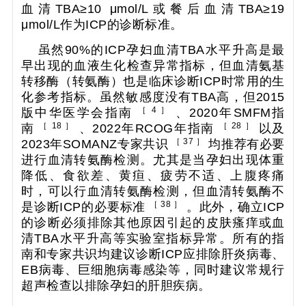
血清TBA≥10 μmol/L或餐后血清TBA≥19
μmol/L作为ICP的诊断标准。
虽然90%的ICP孕妇血清TBA水平升高是最
早出现的血液生化检查异常指标，但血清氨基
转移酶（转氨酶）也是临床诊断ICP时常用的生
化参考指标。虽然敏感度没有TBA高，但2015
［ 4 ］
版中华医学会指南
、2020年SMFM指
［ 18 ］
［ 28 ］
南
、2022年RCOG年指南
以及
［ 37 ］
2023年SOMANZ专家共识
均推荐有必要
进行血清转氨酶检测。尤其是当孕妇出现体重
降低、食欲差、黄疸、疲劳不适、上腹疼痛
时，可以行血清转氨酶检测，但血清转氨酶不
［ 38 ］
是诊断ICP的必要标准
。此外，确立ICP
的诊断必须排除其他原因引起的皮肤瘙痒或血
清TBA水平升高等实验室指标异常。所有的指
南和专家共识均建议诊断ICP应排除肝炎病毒、
EB病毒、巨细胞病毒感染等，同时建议常规行
超声检查以排除孕妇的肝胆疾病。