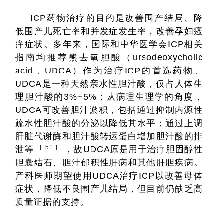
ICP药物治疗的目的是改善围产结局、降
低围产儿死亡率和并发症发生率，改善孕妇瘙
痒症状。多年来，国际和中华医学会ICP相关
指南均推荐熊去氧胆酸（ursodeoxycholic
acid，UDCA）作为治疗ICP的首选药物。
UDCA是一种天然亲水性胆汁酸，仅占人体生
理胆汁酸的3%~5%；从病理生理学的角度，
UDCA可改善胆汁淤积，包括通过抑制内源性
疏水性胆汁酸的分泌以降低其水平；通过上调
肝脏代谢酶和胆汁酸转运蛋白增加胆汁酸的排
［ 51 ］
泄等
，故UDCA原是用于治疗胆固醇性
胆囊结石、胆汁郁积性肝病和其他肝胆疾病。
产科医师期望使用UDCA治疗ICP以改善母体
症状，降低不良围产儿结局，但目前仍缺乏高
质量证据的支持。