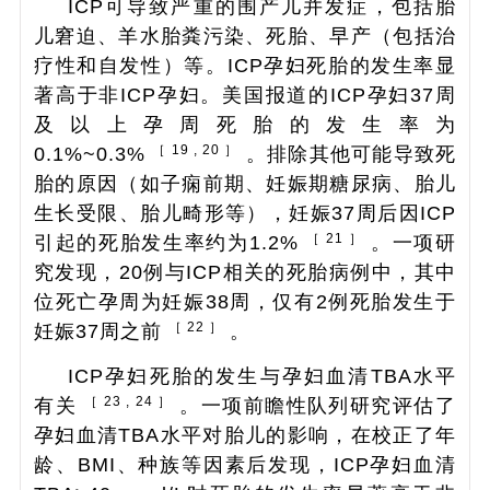
ICP可导致严重的围产儿并发症，包括胎
儿窘迫、羊水胎粪污染、死胎、早产（包括治
疗性和自发性）等。ICP孕妇死胎的发生率显
著高于非ICP孕妇。美国报道的ICP孕妇37周
及以上孕周死胎的发生率为
［ 19 , 20 ］
0.1%~0.3%
。排除其他可能导致死
胎的原因（如子痫前期、妊娠期糖尿病、胎儿
生长受限、胎儿畸形等），妊娠37周后因ICP
［ 21 ］
引起的死胎发生率约为1.2%
。一项研
究发现，20例与ICP相关的死胎病例中，其中
位死亡孕周为妊娠38周，仅有2例死胎发生于
［ 22 ］
妊娠37周之前
。
ICP孕妇死胎的发生与孕妇血清TBA水平
［ 23 , 24 ］
有关
。一项前瞻性队列研究评估了
孕妇血清TBA水平对胎儿的影响，在校正了年
龄、BMI、种族等因素后发现，ICP孕妇血清