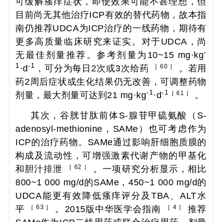
可缓解瘙痒症状，即使效果可能不甚理想，但
目前尚无其他治疗ICP有效的替代药物，故本指
南仍推荐UDCA为ICP治疗的一线药物，期待有
更多高质量临床研究来证实。对于UDCA，尚
-
无最佳剂量推荐。参考剂量为10~15 mg·kg
1
-1
［ 60 ］
·d
，可分为每日2次或3次给药
。若用
药2周后症状或生化结果仍无改善，可调整药物
-1
-1
［ 61 ］
剂量，最大剂量可达到21 mg·kg
·d
。
其次，谷胱甘肽前体S-腺苷甲硫氨酸（S-
adenosyl-methionine，SAMe）也可考虑作为
ICP的治疗药物。SAMe通过影响肝细胞质膜的
构成及流动性，可增强激素代谢产物的甲基化
［ 62 ］
和胆汁排泄
。一项研究分析显示，相比
800~1 000 mg/d的SAMe，450~1 000 mg/d的
UDCA能更有效降低瘙痒评分及TBA、ALT水
［ 63 ］
［ 4 ］
平
。2015版中华医学会指南
推荐