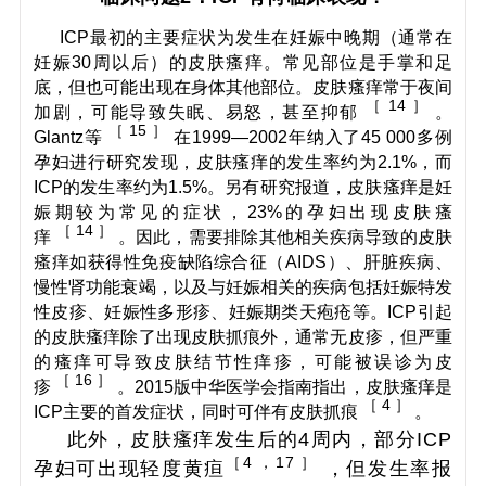
ICP最初的主要症状为发生在妊娠中晚期（通常在
妊娠30周以后）的皮肤瘙痒。常见部位是手掌和足
底，但也可能出现在身体其他部位。皮肤瘙痒常于夜间
［ 14 ］
加剧，可能导致失眠、易怒，甚至抑郁
。
［ 15 ］
Glantz等
在1999—2002年纳入了45 000多例
孕妇进行研究发现，皮肤瘙痒的发生率约为2.1%，而
ICP的发生率约为1.5%。另有研究报道，皮肤瘙痒是妊
娠期较为常见的症状，23%的孕妇出现皮肤瘙
［ 14 ］
痒
。因此，需要排除其他相关疾病导致的皮肤
瘙痒如获得性免疫缺陷综合征（AIDS）、肝脏疾病、
慢性肾功能衰竭，以及与妊娠相关的疾病包括妊娠特发
性皮疹、妊娠性多形疹、妊娠期类天疱疮等。ICP引起
的皮肤瘙痒除了出现皮肤抓痕外，通常无皮疹，但严重
的瘙痒可导致皮肤结节性痒疹，可能被误诊为皮
［ 16 ］
疹
。2015版中华医学会指南指出，皮肤瘙痒是
［ 4 ］
ICP主要的首发症状，同时可伴有皮肤抓痕
。
此外，皮肤瘙痒发生后的4周内，部分ICP
［4 ，17 ］
孕妇可出现轻度黄疸
，但发生率报