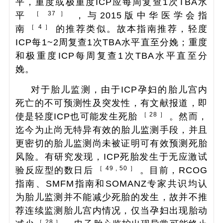
平，重度或极重度ICP应每周复查1次TBA水
［ 37 ］
平
，与2015版中华医学会指
［ 4 ］
南
的推荐类似。故本指南推荐，轻度
ICP每1~2周复查1次TBA水平直至分娩；重度
和极重度ICP每周复查1次TBA水平直至分
娩。
对于胎儿监测，由于ICP孕妇的胎儿宫内
死亡的不可预测性及突发性，有文献报道，即
［ 28 ］
使是轻度ICP也可能发生死胎
。然而，
迄今为止尚无特异有效的胎儿监测手段，并且
更密切的胎儿监测尚未被证明可有效预测死胎
风险。有研究发现，ICP死胎发生于无应激试
［ 49 , 50 ］
验反应型的数日后
。目前，RCOG
指南、SMFM指南和SOMANZ专家共识均认
为胎儿监测并不能减少死胎的发生，故并不推
荐连续监测胎儿宫内情况，仅当孕妇出现胎动
［ 28 ］