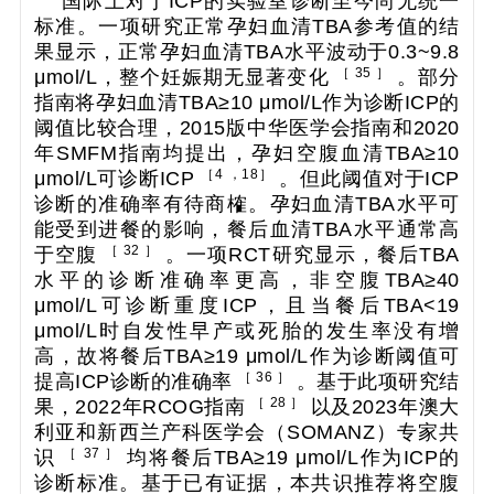
国际上对于ICP的实验室诊断至今尚无统一
标准。一项研究正常孕妇血清TBA参考值的结
果显示，正常孕妇血清TBA水平波动于0.3~9.8
［ 35 ］
μmol/L，整个妊娠期无显著变化
。部分
指南将孕妇血清TBA≥10 μmol/L作为诊断ICP的
阈值比较合理，2015版中华医学会指南和2020
年SMFM指南均提出，孕妇空腹血清TBA≥10
［4 ，18］
μmol/L可诊断ICP
。但此阈值对于ICP
诊断的准确率有待商榷。孕妇血清TBA水平可
能受到进餐的影响，餐后血清TBA水平通常高
［ 32 ］
于空腹
。一项RCT研究显示，餐后TBA
水平的诊断准确率更高，非空腹TBA≥40
μmol/L可诊断重度ICP，且当餐后TBA<19
μmol/L时自发性早产或死胎的发生率没有增
高，故将餐后TBA≥19 μmol/L作为诊断阈值可
［ 36 ］
提高ICP诊断的准确率
。基于此项研究结
［ 28 ］
果，2022年RCOG指南
以及2023年澳大
利亚和新西兰产科医学会（SOMANZ）专家共
［ 37 ］
识
均将餐后TBA≥19 μmol/L作为ICP的
诊断标准。基于已有证据，本共识推荐将空腹