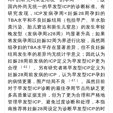
国内外尚无统一的早发型ICP的诊断标准。有
研究发现，ICP发病孕周<妊娠28周孕妇的
TBA水平和不良妊娠结局（包括早产、羊水胎
粪污染、胎儿窘迫和新生儿窒息）的发生率较
晚发型（发病孕周≥28周）均显著升高；如果
将发病孕周以妊娠32周为界进行比较，虽然两
组孕妇的TBA水平存在显著差异，但不良妊娠
结局发生率的差异均无统计学意义；因此认为
妊娠28周前发病的ICP定义为早发型ICP更为
［ 42 ］
合理
。另有研究者将早发型ICP定义为
妊娠28周前发病的ICP，认为早发型ICP孕妇
［ 47 ］
的病情更重，围产结局不良
。虽然目前
对于早发型ICP诊断的最佳孕周节点尚缺乏更
多高质量证据支持，但为了更为合理和严格地
管理早发型ICP、避免过度诊断和处理，本指
南推荐将妊娠28周设定为诊断早发型ICP的时