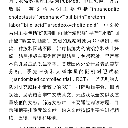
月，检索数据库主要为PubMed、中国知网、万方
数据。英文检索词主要包括“intrahepatic
cholestasis”“pregnancy”“stillbirth”“preterm
labor”“bile acid”“ursodeoxycholic acid”，
中文检
索词主要包括“妊娠期肝内胆汁淤积症”“早产”“死胎”“胆
汁酸”“熊去氧胆酸”。文献的观察对象为ICP孕妇，年
龄、种族和国籍不限。治疗措施为药物治疗和终止妊
娠，结局指标主要为围产期结局，包括死胎、早产等
不良并发症的发生率等。首选国内外公开发表的荟萃
分析、系统评价和大样本量的随机对照试验
（randomized controlled trial，RCT），若无则纳入
队列研究或样本量较少的RCT。排除动物实验、细胞
实验、发表语言非中文或英文、无法获取全文以及质
量较低的文献。筛选文献时，主要通过阅读标题、目
录和摘要排除无效文献，纳入文献按照重要性进行精
读、泛读、寻读和略读。