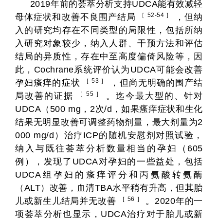
2019年前的荟萃分析支持UDCA能有效减轻
［ 52-54 ］
母体症状和改善不良围产结局
，但纳
入的研究均存在不同类型的局限性，包括所纳
入研究对象较少，纳入人群、干预方法和评估
结局的异质性，存在中至高度偏倚风险等，因
此，Cochrane系统评价认为UDCA可能会改善
［ 53 ］
孕妇瘙痒的症状
，但尚无明确的围产结
［ 55 ］
局改善的证据
。迄今最大型的、针对
UDCA（500 mg，2次/d，如果瘙痒症状和生化
结果无明显改善可调整药物剂量，最大剂量为2
000 mg/d）治疗ICP的随机安慰剂对照试验，
纳入与既往荟萃分析数量相当的孕妇（605
例），发现了UDCA对孕妇的一些益处，包括
UDCA组孕妇的瘙痒评分和丙氨酸转氨酶
（ALT）改善，血清TBA水平稍有升高，但其胎
［ 56 ］
儿或新生儿结局并无改善
。2020年的一
项荟萃分析也显示，UDCA治疗对于胎儿或新