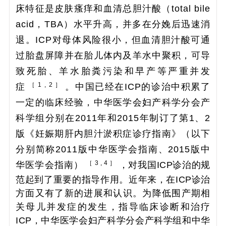
床特征是皮肤瘙痒和血清总胆汁酸（total bile
acid，TBA）水平升高，并多在分娩后迅速消
退。ICP对母体风险很小，但血清胆汁酸可通
过胎盘屏障并在胎儿体内及羊水中聚积，可导
致死胎、羊水胎粪污染和早产等严重并发
［ 1 , 2 ］
症
。中国已经在ICP的诊治中积累了
一定的临床经验，中华医学会妇产科学分会产
科学组分别在2011年和2015年制订了第1、2
版《妊娠期肝内胆汁淤积症诊疗指南》（以下
分别简称2011版中华医学会指南、2015版中
［ 3 , 4 ］
华医学会指南）
，对我国ICP诊治的规
范起到了重要的指导作用。近年来，在ICP诊治
方面又有了新的进展和认识。为降低围产期相
关母儿并发症的发生，指导临床诊断和治疗
ICP，中华医学会妇产科学分会产科学组和中华