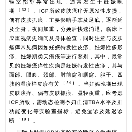
验室指标异常出现，通常发生于妊娠晚
［ 33 ］
期
。ICP所致皮肤瘙痒无原发性皮损，
偶有皮肤抓痕，主要影响手掌及足底，逐渐延
及全身，夜间加重，分娩后快速消退。临床上
应重视病史询问及身体检查，同时注意与皮肤
瘙痒常见病因如妊娠特发性皮疹、妊娠性多形
疹、妊娠期类天疱疮等进行鉴别，其中，最常
见的妊娠瘙痒性疾病是妊娠特发性皮疹，其与
面部、眼睑、颈部、肘前窝和腘窝、躯干、四
［ 34 ］
肢的湿疹样皮疹有关
。当妊娠晚期出现
皮肤瘙痒、偶有皮肤抓痕、昼轻夜重，应考虑
ICP所致，需动态检测孕妇血清TBA水平及肝
功能变化等实验室指标，避免漏诊及延迟诊
［ 18 ］
断
。