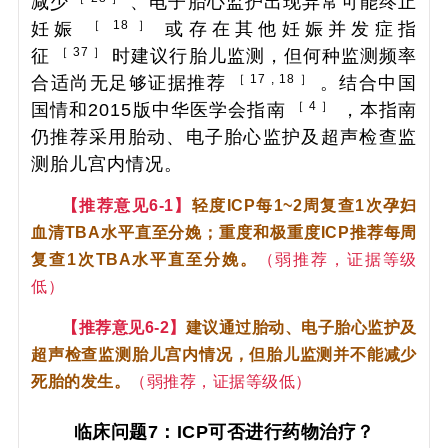
减少
、电子胎心监护出现异常可能终止
［ 18 ］
妊娠
或存在其他妊娠并发症指
［ 37 ］
征
时建议行胎儿监测，但何种监测频率
［ 17 , 18 ］
合适尚无足够证据推荐
。结合中国
［ 4 ］
国情和2015版中华医学会指南
，本指南
仍推荐采用胎动、电子胎心监护及超声检查监
测胎儿宫内情况。
【推荐意见6-1】
轻度ICP每1~2周复查1次孕妇
血清TBA水平直至分娩；重度和极重度ICP推荐每周
复查1次TBA水平直至分娩。
（弱推荐，证据等级
低）
【推荐意见6-2】
建议通过胎动、电子胎心监护及
超声检查监测胎儿宫内情况，但胎儿监测并不能减少
死胎的发生。
（弱推荐，证据等级低）
临床问题7：ICP可否进行药物治疗？