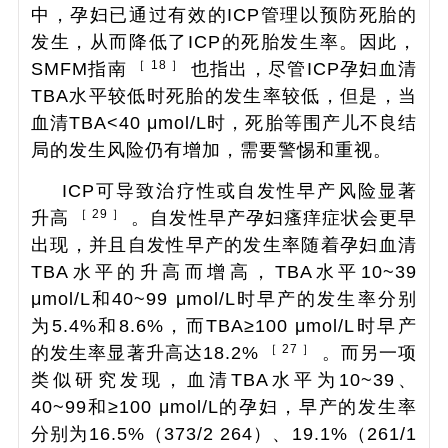
中，孕妇已通过有效的ICP管理以预防死胎的
发生，从而降低了ICP的死胎发生率。因此，
［ 18 ］
SMFM指南
也指出，尽管ICP孕妇血清
TBA水平较低时死胎的发生率较低，但是，当
血清TBA<40 μmol/L时，死胎等围产儿不良结
局的发生风险仍有增加，需要警惕和重视。
ICP可导致治疗性或自发性早产风险显著
［ 29 ］
升高
。自发性早产孕妇瘙痒症状会更早
出现，并且自发性早产的发生率随着孕妇血清
TBA水平的升高而增高，TBA水平10~39
μmol/L和40~99 μmol/L时早产的发生率分别
为5.4%和8.6%，而TBA≥100 μmol/L时早产
［ 27 ］
的发生率显著升高达18.2%
。而另一项
类似研究发现，血清TBA水平为10~39、
40~99和≥100 μmol/L的孕妇，早产的发生率
分别为16.5%（373/2 264）、19.1%（261/1