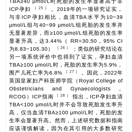
TBA≥40 μmol/L时死胎的发生率显著高于非
［ 25 ］
ICP孕妇
。2019年的一项研究证实，
与非ICP孕妇相比，血清TBA水平为10~39
μmol/L组与40~99 μmol/L组死胎的发生率并
无显著差异，而≥100 μmol/L组死胎的发生率
显著升高，达3.44%（
RR
=30.50，95%
CI
［ 26 ］
为8.83~105.30）
；类似的研究结论在
另一项系统评价中也得到了证实，孕妇血清
TBA≥100 μmol/L时，死胎的发生率为5.9%，
［ 27 ］
围产儿死亡率为6.8%
。因此，2022年
英国皇家妇产科医师学院（Royal College of
Obstetricians and Gynaecologists，
［ 28 ］
RCOG）ICP指南
指出，ICP孕妇血清
TBA<100 μmol/L时并不会导致死胎发生率升
高，仅当血清TBA≥100 μmol/L时，死胎的发
生率会显著升高。然而，上述研究数据和指南
应该谨慎解读，因为在其引用的大多数研究