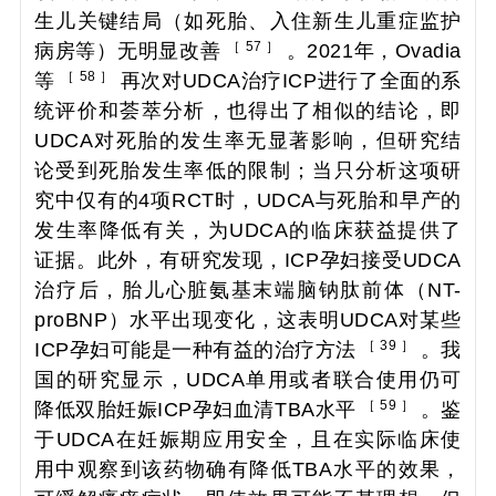
生儿关键结局（如死胎、入住新生儿重症监护
［ 57 ］
病房等）无明显改善
。2021年，Ovadia
［ 58 ］
等
再次对UDCA治疗ICP进行了全面的系
统评价和荟萃分析，也得出了相似的结论，即
UDCA对死胎的发生率无显著影响，但研究结
论受到死胎发生率低的限制；当只分析这项研
究中仅有的4项RCT时，UDCA与死胎和早产的
发生率降低有关，为UDCA的临床获益提供了
证据。此外，有研究发现，ICP孕妇接受UDCA
治疗后，胎儿心脏氨基末端脑钠肽前体（NT-
proBNP）水平出现变化，这表明UDCA对某些
［ 39 ］
ICP孕妇可能是一种有益的治疗方法
。我
国的研究显示，UDCA单用或者联合使用仍可
［ 59 ］
降低双胎妊娠ICP孕妇血清TBA水平
。鉴
于UDCA在妊娠期应用安全，且在实际临床使
用中观察到该药物确有降低TBA水平的效果，