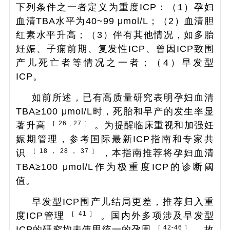
下列条件之一者定义为重度ICP：（1）孕妇
血清TBA水平为40~99 μmol/L；（2）血清胆
红素水平升高；（3）伴有其他情况，如多胎
妊娠、子痫前期、复发性ICP、曾因ICP致围
产儿死亡者等情况之一者；（4）早发型
ICP。
如前所述，已有高质量研究表明孕妇血清
TBA≥100 μmol/L时，死胎和早产的发生率显
［ 26 , 27 ］
著升高
。为提醒临床重视和加强妊
娠期管理，参考国际最新ICP指南和专家共
［ 18 ， 28 ， 37 ］
识
，本指南推荐将孕妇血清
TBA≥100 μmol/L作为极重度ICP的诊断阈
值。
早发型ICP围产儿结局更差，推荐归入重
［ 41 ］
度ICP管理
。国内外多项涉及早发型
［ 42-46 ］
ICP的研究均未使用统一的孕周
，故