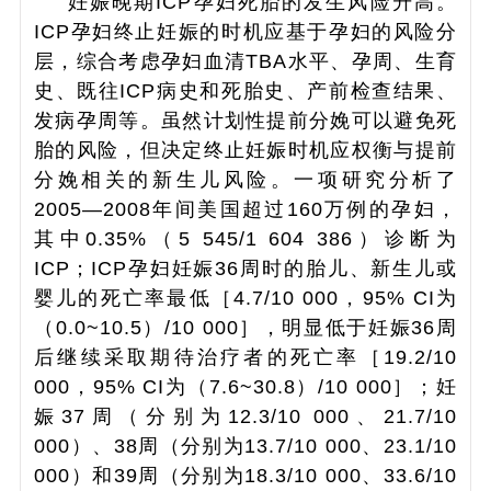
妊娠晚期ICP孕妇死胎的发生风险升高。
ICP孕妇终止妊娠的时机应基于孕妇的风险分
层，综合考虑孕妇血清TBA水平、孕周、生育
史、既往ICP病史和死胎史、产前检查结果、
发病孕周等。虽然计划性提前分娩可以避免死
胎的风险，但决定终止妊娠时机应权衡与提前
分娩相关的新生儿风险。一项研究分析了
2005—2008年间美国超过160万例的孕妇，
其中0.35%（5 545/1 604 386）诊断为
ICP；ICP孕妇妊娠36周时的胎儿、新生儿或
婴儿的死亡率最低［4.7/10 000，95%
CI
为
（0.0~10.5）/10 000］，明显低于妊娠36周
后继续采取期待治疗者的死亡率［19.2/10
000，95%
CI
为（7.6~30.8）/10 000］；妊
娠37周（分别为12.3/10 000、21.7/10
000）、38周（分别为13.7/10 000、23.1/10
000）和39周（分别为18.3/10 000、33.6/10