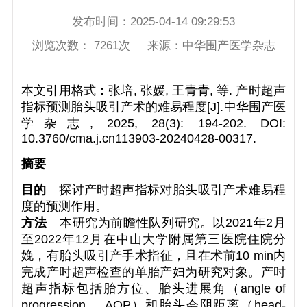
发布时间：
2025-04-14 09:29:53
浏览次数：
7261
次 来源：
中华围产医学杂志
本文引用格式：张培, 张媛, 王青青, 等. 产时超声
指标预测胎头吸引产术的难易程度[J].中华围产医
学杂志, 2025, 28(3): 194-202. DOI:
10.3760/cma.j.cn113903-20240428-00317.
摘要
目的
探讨产时超声指标对胎头吸引产术难易程
度的预测作用。
方法
本研究为前瞻性队列研究。以2021年2月
至2022年12月在中山大学附属第三医院住院分
娩，有胎头吸引产手术指征，且在术前10 min内
完成产时超声检查的单胎产妇为研究对象。产时
超声指标包括胎方位、胎头进展角（angle of
progression， AOP）和胎头会阴距离（head-