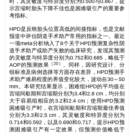
时，其灵敏度与特异度分别为0.500与0.867，提
示宫缩时胎头下降不佳也是困难吸引产的重要参
考指标。
HPD是反映胎头位置高低的间接指标，也是文献
报道中评估阴道手术助产常用的指标之一。最近
一项meta分析纳入了8个关于HPD预测复杂性阴
道手术助产或助产失败的临床研究，发现其预测
的灵敏度与特异度分别为0.752和0.685，略低于
［
20
］
AOP的预测效果
。同样，因研究设计、分
组标准及病例选择等方面存在差异，HPD预测手
术助产难易程度的界值变化较大，波动在30～50
mm。本研究结果显示，困难组HPD的平均值在
宫缩间歇期和宫缩期分别为3.4和2.8 cm，均分别
大于容易组相应的3.2和2.4 cm；使用HPD预测
困难吸引产时，在宫缩间歇期和宫缩期最佳界值
分别为3.3和2.5 cm，其灵敏度和特异度分别为
0.714和0.592，以及0.690和0.717，提示HPD预
测困难吸引产有一定效果，但预测价值略低于