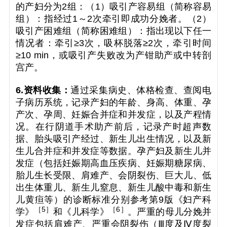
的产妇分为2组：（1）吸引产容易组（简称容易
组）：指经过1～2次牵引即成功分娩者。（2）
吸引产困难组（简称困难组）：指出现以下任一
情况者：牵引≥3次，吸杯脱落≥2次，牵引时间
≥10 min，或吸引产失败改为产钳助产或中转剖
宫产。
6.资料收集：
通过采集病史、体格检查、查阅电
子病历系统，记录产妇的年龄、身高、体重、孕
产次、孕周、妊娠合并症和并发症，以及产程情
况。在行阴道手术助产前后，记录产时超声数
据、胎头吸引产经过、新生儿出生情况，以及新
生儿合并症和并发症等数据。孕产妇及新生儿并
发症（包括妊娠期高血压疾病、妊娠期糖尿病、
胎儿生长受限、肩难产、会阴裂伤、巨大儿、低
出生体重儿、新生儿窒息、新生儿酸中毒和新生
儿黄疸等）的诊断标准分别参考第9版《妇产科
［
5
］
［
6
］
学》
和《儿科学》
。严重的母儿分娩并
发症包括肩难产、严重会阴裂伤（Ⅲ度及Ⅳ度裂