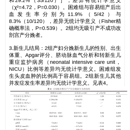
和29.2%（35/120）］，差异有统计学意义
（
χ
²=4.72，
P
=0.030）。困难组与容易组产后出
血发生率分别为11.9%（5/42）与
8.3%（10/120），差异无统计学意义（Fisher精
确概率法，
P
=0.539）。2组均无吸引产不成功改
剖宫产分娩者。
3.新生儿结局：2组产妇分娩新生儿的性别、出生
体重、Apgar评分、脐动脉血气分析和转新生儿
重症监护病房（neonatal intensive care unit，
NICU）比例等差异均无统计学意义。困难组发
生头皮血肿的比例高于容易组。2组新生儿其他
并发症发生率差异均无统计学意义。见表4。