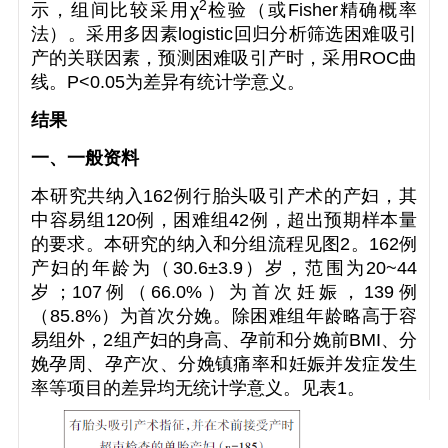
2
示，组间比较采用
χ
检验（或Fisher精确概率
法）。采用多因素logistic回归分析筛选困难吸引
产的关联因素，预测困难吸引产时，采用ROC曲
线。
P
<0.05为差异有统计学意义。
结果
一、一般资料
本研究共纳入162例行胎头吸引产术的产妇，其
中容易组120例，困难组42例，超出预期样本量
的要求。本研究的纳入和分组流程见图2。162例
产妇的年龄为（30.6±3.9）岁，范围为20~44
岁；107例（66.0%）为首次妊娠，139例
（85.8%）为首次分娩。除困难组年龄略高于容
易组外，2组产妇的身高、孕前和分娩前BMI、分
娩孕周、孕产次、分娩镇痛率和妊娠并发症发生
率等项目的差异均无统计学意义。见表1。