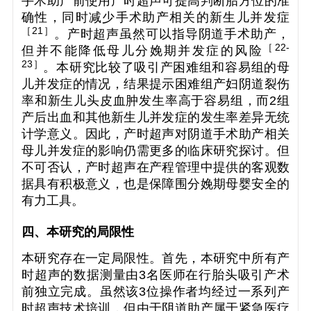
手术助产前使用产时超声可提高判断胎方位的准
确性，同时减少手术助产相关的新生儿并发症
［
21
］
。产时超声虽然可以指导阴道手术助产，
［
22-
但并不能降低母儿分娩期并发症的风险
23
］
。本研究比较了吸引产困难组和容易组的母
儿并发症的情况，结果提示困难组产妇阴道裂伤
率和新生儿头皮血肿发生率高于容易组，而2组
产后出血和其他新生儿并发症的发生率差异无统
计学意义。因此，产时超声对阴道手术助产相关
母儿并发症的影响仍需更多的临床研究探讨。但
不可否认，产时超声在产程管理中提供的客观数
据具有积极意义，也是保障围分娩期母婴安全的
有力工具。
四、本研究的局限性
本研究存在一定局限性。首先，本研究中所有产
时超声的数据测量由3名医师在行胎头吸引产术
前独立完成。虽然该3位操作者均经过一系列产
时超声技术培训，但由于阴道助产属于紧急医疗