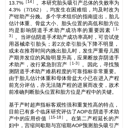
［14
］
13.7%
。本研究胎头吸引产总体的失败率为
4.3%（7/162），均发生在困难组，均及时改为
产钳助产分娩。多个学术组织的指南提出，胎儿
估计体重、骨盆大小、胎头位置的高低和胎方位
［
1-
均是影响阴道手术助产成功率的重要因素
3
］
。当评估阴道手术助产成功率高时，可尝试使
用器械牵引胎头；若2次牵引胎头下降不明显，
或未在推荐时间内娩出胎儿时，发生严重母儿围
产期并发症的风险明显升高，应果断放弃阴道手
［
1-3
］
术助产，改行紧急剖宫产
。因此，寻找预
测阴道手术助产难易程度的可靠指标非常重要。
由于胎儿估计体重和母体骨盆大小已在进入产程
前充分评估，亦无法随产程的进展而改变，故术
前准确判断胎头位置和胎方位是产程中的关键。
基于产时超声指标客观性强和重复性高的特点，
目前已有多个临床研究评估了AOP在阴道手术助
［
15-18
］
产中的应用价值
。在第二产程延长的产
妇中，宫缩间歇期与宫缩期AOP预测胎头吸引产