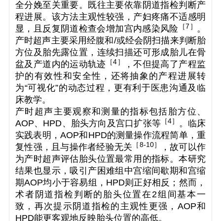
全分娩至关重要。既往主要依靠阴道指检判断产
程进展。该方法主观性较强，产妇疼痛不适感明
［
7
］
显，且反复阴道检查会增加宫内感染风险
。
产时超声主要采用经腹和/或经会阴扫描来判断胎
方位及胎先露位置，连续扫描还可形成胎儿在骨
［
4
］
盆及产道内的运动轨迹
，不但提高了产程监
护的有效性和安全性，还将抽象的产程进展转
为“可视化”的动态过程，更有利于医患沟通及临
床教学。
产时超声主要观察和测量的指标包括胎方位、
［
4
］
AOP、HPD、胎头方向及宫口扩张等
。临床
实践表明，AOP和HPD的测量操作流程简单，重
［
8-10
］
复性强，且与操作者经验无关
，故可以作
为产时超声评估胎头位置最常用的指标。本研究
结果也显示，吸引产困难组中宫缩间歇期和宫缩
期AOP均小于容易组，HPD则正好相反；然而，
术者阴道指检判断的胎头位置在2组间基本一
致，再次提示阴道指检的主观性更强，AOP和
HPD能更客观地反映胎头位置的高低。