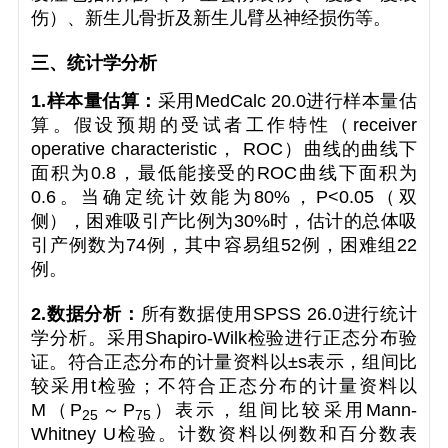
伤）、新生儿骨折及新生儿臂丛神经损伤等。
三、统计学分析
1.样本量估算：
采用MedCalc 20.0进行样本量估
算。假设预期的受试者工作特性（receiver
operative characteristic， ROC）曲线的曲线下
面积为0.8，最低能接受的ROC曲线下面积为
0.6。当确定统计效能为80%，
P
<0.05（双
侧），困难吸引产比例为30%时，估计的总体吸
引产例数为74例，其中容易组52例，困难组22
例。
2.数据分析：
所有数据使用SPSS 26.0进行统计
学分析。采用Shapiro-Wilk检验进行正态分布验
证。符合正态分布的计量资料以
±s
表示，组间比
较采用
t
检验；不符合正态分布的计量资料以
M
（
P
～P
）表示，组间比较采用Mann-
25
75
Whitney
U
检验。计数资料以例数和百分数表