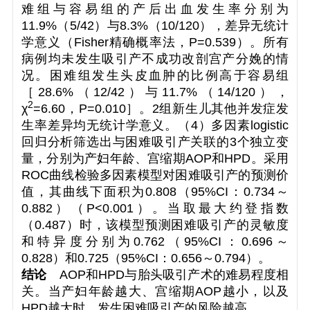
难组与容易组的产后出血发生率分别为
11.9%（5/42）与8.3%（10/120），差异无统计
学意义（Fisher精确概率法，
P
=0.539）。所有
病例均未发生吸引产不成功改剖宫产分娩的情
况。困难组发生头皮血肿的比例高于容易组
［28.6%（12/42）与11.7%（14/120），
2
χ
=6.60，
P
=0.010］。2组新生儿其他并发症发
生率差异均无统计学意义。（4）多因素logistic
回归分析筛选出与困难吸引产关联的3个独立变
量，分别为产妇年龄、宫缩期AOP和HPD。采用
ROC曲线检验多因素模型对困难吸引产的预测价
值，其曲线下面积为0.808（95%
CI
：0.734～
0.882）（
P
<0.001）。当取最大约登指数
（0.487）时，该模型预测困难吸引产的灵敏度
和特异度分别为0.762（95%
CI
：0.696～
0.828）和0.725（95%
CI
：0.656～0.794）。
结论
AOP和HPD与胎头吸引产术的难易程度相
关。当产妇年龄越大、宫缩期AOP越小，以及
HPD越大时，发生困难吸引产的风险越高。