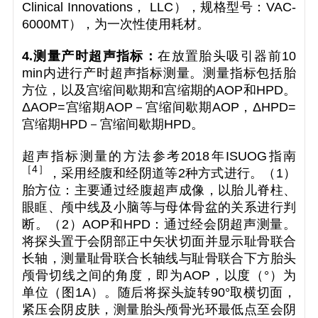
Clinical Innovations， LLC），规格型号：VAC-
6000MT），为一次性使用耗材。
4.测量产时超声指标：
在放置胎头吸引器前10
min内进行产时超声指标测量。测量指标包括胎
方位，以及宫缩间歇期和宫缩期的AOP和HPD。
ΔAOP=宫缩期AOP－宫缩间歇期AOP，ΔHPD=
宫缩期HPD－宫缩间歇期HPD。
超声指标测量的方法参考2018年ISUOG指南
［
4
］
，采用经腹和经阴道等2种方式进行。（1）
胎方位：主要通过经腹超声成像，以胎儿脊柱、
眼眶、颅中线及小脑等与母体骨盆的关系进行判
断。（2）AOP和HPD：通过经会阴超声测量。
将探头置于会阴部正中矢状切面并显示耻骨联合
长轴，测量耻骨联合长轴线与耻骨联合下方胎头
颅骨切线之间的角度，即为AOP，以度（°）为
单位（图1A）。随后将探头旋转90°取横切面，
紧压会阴皮肤，测量胎头颅骨光环最低点至会阴