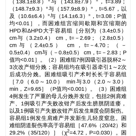
（138.1±8.8）°与（143.8±7.9）°，
t
=3.89；
（148.7±9.3）°与（157.9±8.9）°，
t
=5.67，以
及（10.6±6.4）°与（14.1±6.3）°，
t
=3.08；
P
值
均<0.01］，而困难组宫缩间歇期和宫缩期的
HPD和ΔHPD大于容易组［分别为（3.4±0.5）
cm与（3.2±0.4） cm，
t
=－2.69；（2.8±0.5）
cm与（2.4±0.5） cm，
t
=－4.70；（－
0.5±0.4） cm与（－0.8±0.5） cm，
t
=－2.83；
P
值均<0.01］。（2）困难组7例因吸引器脱杯2～
3次改产钳分娩；容易组均在吸引器牵引1～2次
后成功分娩。困难组吸引产术时长长于容易组
［7.0（6.0～10.0） min与3.0（2.0～3.0）
min，
Z
=9.65］（
P
值均<0.001）。（3）困难组
4例发生了严重的母儿分娩并发症，包括2例肩难
产、1例吸引产失败改钳产后发生膀胱阴道瘘，
以及1例吸引产失败改钳产后发生Ⅲ度会阴裂伤。
容易组1例发生肩难产并发新生儿轻度窒息。困
难组阴道裂伤率高于容易组［47.6%（20/42）和
2
29.2%（35/120）］（
χ
=4.72，
P
=0.030）。困