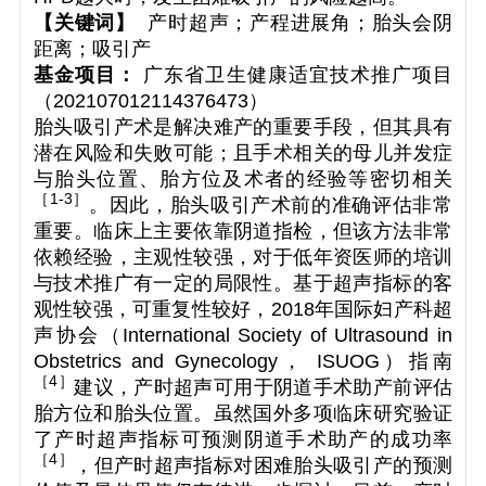
【关键词】
产时超声；产程进展角；胎头会阴
距离；吸引产
基金项目：
广东省卫生健康适宜技术推广项目
（202107012114376473）
胎头吸引产术是解决难产的重要手段，但其具有
潜在风险和失败可能；且手术相关的母儿并发症
与胎头位置、胎方位及术者的经验等密切相关
［
1-3
］
。因此，胎头吸引产术前的准确评估非常
重要。临床上主要依靠阴道指检，但该方法非常
依赖经验，主观性较强，对于低年资医师的培训
与技术推广有一定的局限性。基于超声指标的客
观性较强，可重复性较好，2018年国际妇产科超
声协会（International Society of Ultrasound in
Obstetrics and Gynecology， ISUOG）指南
［
4
］
建议，产时超声可用于阴道手术助产前评估
胎方位和胎头位置。虽然国外多项临床研究验证
了产时超声指标可预测阴道手术助产的成功率
［
4
］
，但产时超声指标对困难胎头吸引产的预测