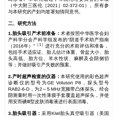
（中大附三医伦［2021］02-372-01）。所有参
与本研究的产妇均签署知情同意书。
二、研究方法
1.胎头吸引产术前准备：
术者按照中华医学会妇
产科学分会产科学组发布的“阴道手术助产指南
［
1
］
（2016年）”
进行充分的术前评估和准备，
包括手术适应证、胎儿估计体重、骨盆大小、胎
头高低、胎方位、羊水性状、麻醉及会阴侧切
等；并做好吸引产失败的预案。
2.产时超声检查的仪器：
本研究使用的彩色超声
诊断仪的型号为GE Voluson P8，探头型号
RAB2-6-D，为2～5 MHz宽频带凸体探头。经会
阴测量时用一次性薄膜手套覆盖超声探头，并使
用安而碘Ⅲ型皮肤消毒液进行表面消毒。
3.胎头吸引器：
采用Kiwi胎头真空吸引器（美国