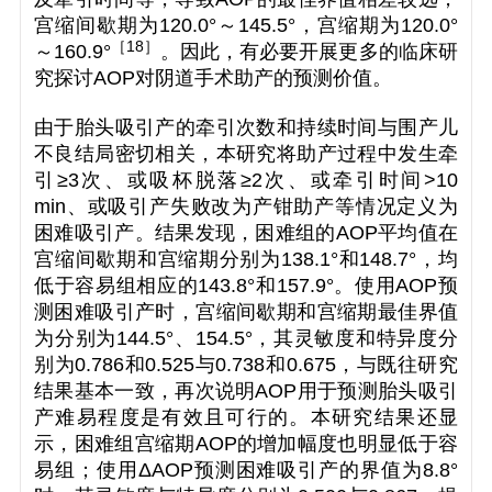
宫缩间歇期为120.0°～145.5°，宫缩期为120.0°
［18
］
～160.9°
。因此，有必要开展更多的临床研
究探讨AOP对阴道手术助产的预测价值。
由于胎头吸引产的牵引次数和持续时间与围产儿
不良结局密切相关，本研究将助产过程中发生牵
引≥3次、或吸杯脱落≥2次、或牵引时间>10
min、或吸引产失败改为产钳助产等情况定义为
困难吸引产。结果发现，困难组的AOP平均值在
宫缩间歇期和宫缩期分别为138.1°和148.7°，均
低于容易组相应的143.8°和157.9°。使用AOP预
测困难吸引产时，宫缩间歇期和宫缩期最佳界值
为分别为144.5°、154.5°，其灵敏度和特异度分
别为0.786和0.525与0.738和0.675，与既往研究
结果基本一致，再次说明AOP用于预测胎头吸引
产难易程度是有效且可行的。本研究结果还显
示，困难组宫缩期AOP的增加幅度也明显低于容
易组；使用ΔAOP预测困难吸引产的界值为8.8°