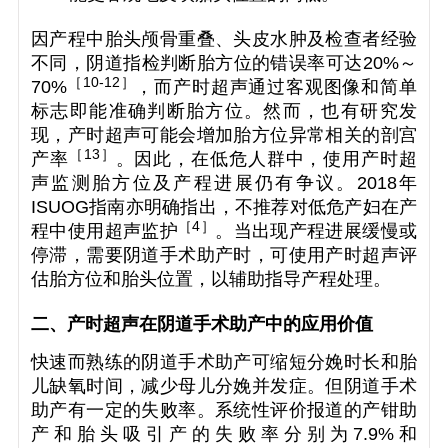
因产程中胎头颅骨重叠、头皮水肿及检查者经验
不同，阴道指检判断胎方位的错误率可达20%～
［10-12
］
70%
，而产时超声通过客观图像和简单
标志即能准确判断胎方位。然而，也有研究发
现，产时超声可能会增加胎方位异常相关的剖宫
［
13
］
产率
。因此，在低危人群中，使用产时超
声监测胎方位及产程进展仍有争议。2018年
ISUOG指南亦明确指出，不推荐对低危产妇在产
［
4
］
程中使用超声监护
。当出现产程进展缓慢或
停滞，需要阴道手术助产时，可使用产时超声评
估胎方位和胎头位置，以辅助指导产程处理。
二、产时超声在阴道手术助产中的应用价值
快速而熟练的阴道手术助产可缩短分娩时长和胎
儿缺氧时间，减少母儿分娩并发症。但阴道手术
助产有一定的失败率。系统性评价报道的产钳助
产和胎头吸引产的失败率分别为7.9%和