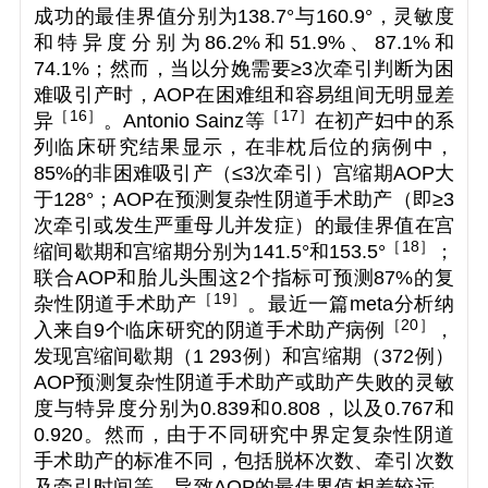
成功的最佳界值分别为138.7°与160.9°，灵敏度
和特异度分别为86.2%和51.9%、87.1%和
74.1%；然而，当以分娩需要≥3次牵引判断为困
难吸引产时，AOP在困难组和容易组间无明显差
［
16
］
［
17
］
异
。Antonio Sainz等
在初产妇中的系
列临床研究结果显示，在非枕后位的病例中，
85%的非困难吸引产（≤3次牵引）宫缩期AOP大
于128°；AOP在预测复杂性阴道手术助产（即≥3
次牵引或发生严重母儿并发症）的最佳界值在宫
［18
］
缩间歇期和宫缩期分别为141.5°和153.5°
；
联合AOP和胎儿头围这2个指标可预测87%的复
［
19
］
杂性阴道手术助产
。最近一篇meta分析纳
［
20
］
入来自9个临床研究的阴道手术助产病例
，
发现宫缩间歇期（1 293例）和宫缩期（372例）
AOP预测复杂性阴道手术助产或助产失败的灵敏
度与特异度分别为0.839和0.808，以及0.767和
0.920。然而，由于不同研究中界定复杂性阴道
手术助产的标准不同，包括脱杯次数、牵引次数
及牵引时间等，导致AOP的最佳界值相差较远，