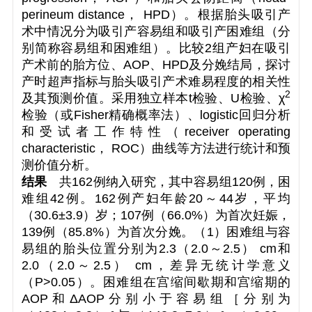
perineum distance， HPD）。根据胎头吸引产
术中情况分为吸引产容易组和吸引产困难组（分
别简称容易组和困难组）。比较2组产妇在吸引
产术前的胎方位、AOP、HPD及分娩结局，探讨
产时超声指标与胎头吸引产术难易程度的相关性
2
及其预测价值。采用独立样本
t
检验、
U
检验、
χ
检验（或Fisher精确概率法）、logistic回归分析
和受试者工作特性（receiver operating
characteristic， ROC）曲线等方法进行统计和预
测价值分析。
结果
共162例纳入研究，其中容易组120例，困
难组42例。162例产妇年龄20～44岁，平均
（30.6±3.9）岁；107例（66.0%）为首次妊娠，
139例（85.8%）为首次分娩。（1）困难组与容
易组的胎头位置分别为2.3（2.0～2.5） cm和
2.0（2.0～2.5） cm，差异无统计学意义
（
P
>0.05）。困难组在宫缩间歇期和宫缩期的
AOP和ΔAOP分别小于容易组［分别为