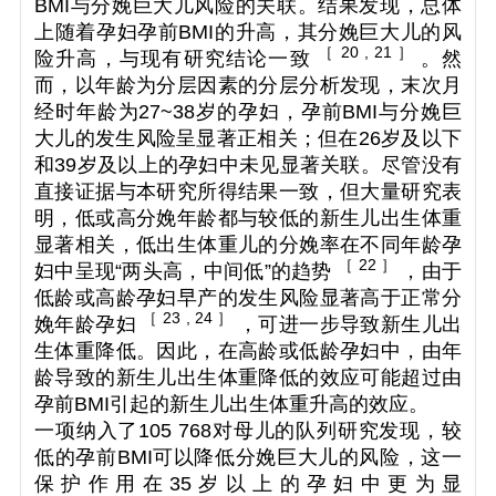
BMI与分娩巨大儿风险的关联。结果发现，总体
上随着孕妇孕前BMI的升高，其分娩巨大儿的风
［ 20 , 21 ］
险升高，与现有研究结论一致
。然
而，以年龄为分层因素的分层分析发现，末次月
经时年龄为27~38岁的孕妇，孕前BMI与分娩巨
大儿的发生风险呈显著正相关；但在26岁及以下
和39岁及以上的孕妇中未见显著关联。尽管没有
直接证据与本研究所得结果一致，但大量研究表
明，低或高分娩年龄都与较低的新生儿出生体重
显著相关，低出生体重儿的分娩率在不同年龄孕
［ 22 ］
妇中呈现“两头高，中间低”的趋势
，由于
低龄或高龄孕妇早产的发生风险显著高于正常分
［ 23 , 24 ］
娩年龄孕妇
，可进一步导致新生儿出
生体重降低。因此，在高龄或低龄孕妇中，由年
龄导致的新生儿出生体重降低的效应可能超过由
孕前BMI引起的新生儿出生体重升高的效应。
一项纳入了105 768对母儿的队列研究发现，较
低的孕前BMI可以降低分娩巨大儿的风险，这一
保护作用在35岁以上的孕妇中更为显