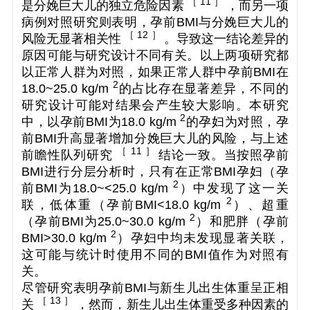
［ 11 ］
是分娩巨大儿的独立危险因素
，而另一项
病例对照研究则表明，孕前BMI与分娩巨大儿的
［ 12 ］
风险无显著相关性
。导致这一结论差异的
原因可能与研究设计不同有关。以上两项研究都
以正常人群为对照，如果正常人群中孕前BMI在
2
18.0~25.0 kg/m
的占比存在显著差异，不同的
研究设计可能对结果会产生较大影响。本研究
2
中，以孕前BMI为18.0 kg/m
的孕妇为对照，孕
前BMI升高显著增加分娩巨大儿的风险，与上述
［ 11 ］
前瞻性队列研究
结论一致。当按照孕前
BMI进行分层分析时，只有在正常BMI孕妇（孕
2
前BMI为18.0~<25.0 kg/m
）中发现了这一关
2
联，低体重（孕前BMI<18.0 kg/m
）、超重
2
（孕前BMI为25.0~30.0 kg/m
）和肥胖（孕前
2
BMI>30.0 kg/m
）孕妇中均未发现显著关联，
这可能与统计时使用不同的BMI值作为对照有
关。
尽管研究表明孕前BMI与新生儿出生体重呈正相
［ 13 ］
关
，然而，新生儿出生体重受多种因素的