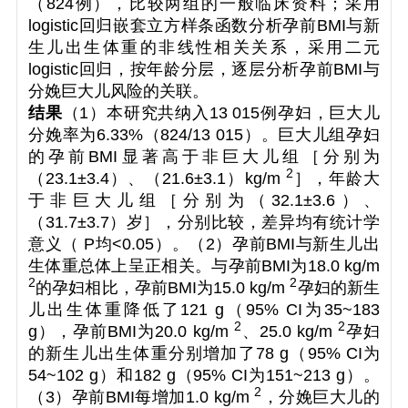
（824例），比较两组的一般临床资料；采用
logistic回归嵌套立方样条函数分析孕前BMI与新
生儿出生体重的非线性相关关系，采用二元
logistic回归，按年龄分层，逐层分析孕前BMI与
分娩巨大儿风险的关联。
结果
（1）本研究共纳入13 015例孕妇，巨大儿
分娩率为6.33%（824/13 015）。巨大儿组孕妇
的孕前BMI显著高于非巨大儿组［分别为
2
（23.1±3.4）、（21.6±3.1）kg/m
］，年龄大
于非巨大儿组［分别为（32.1±3.6）、
（31.7±3.7）岁］，分别比较，差异均有统计学
意义（
P
均<0.05）。（2）孕前BMI与新生儿出
生体重总体上呈正相关。与孕前BMI为18.0 kg/m
2
2
的孕妇相比，孕前BMI为15.0 kg/m
孕妇的新生
儿出生体重降低了121 g（95%
CI
为35~183
2
2
g），孕前BMI为20.0 kg/m
、25.0 kg/m
孕妇
的新生儿出生体重分别增加了78 g（95%
CI
为
54~102 g）和182 g（95%
CI
为151~213 g）。
2
（3）孕前BMI每增加1.0 kg/m
，分娩巨大儿的