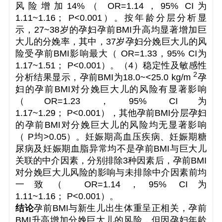
风险增加14%（
OR
=1.14，95%
CI
为
1.11~1.16；
P
<0.001）。按年龄分层分析显
示，27~38岁的孕妇孕前BMI升高均显著增加巨
大儿的分娩率，其中，37岁孕妇分娩巨大儿的风
险受孕前BMI影响最大（
OR
=1.33，95%
CI
为
1.17~1.51；
P
<0.001）。（4）稳定性及敏感性
2
分析结果显示，孕前BMI为18.0~<25.0 kg/m
孕
妇的孕前BMI对分娩巨大儿的风险有显著影响
（
OR
=1.23，95%
CI
为
1.17~1.29；
P
<0.001），其他孕前BMI分层孕妇
的孕前BMI对分娩巨大儿的风险均无显著影响
（
P
均>0.05）。妊娠期高血压疾病、妊娠期糖
尿病及妊娠期血脂异常均不是孕前BMI与巨大儿
关联的中介因素，分别排除3种因素后，孕前BMI
对分娩巨大儿风险的影响与未排除中介因素前均
一致（
OR
=1.14，95%
CI
为
1.11~1.16；
P
<0.001）。
结论
孕前BMI与新生儿出生体重呈正相关，孕前
BMI升高增加分娩巨大儿的风险，但因孕妇年龄