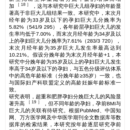
［ 18 ］
加
，这与本研究中巨大儿组孕妇的年龄显
著高于非巨大儿组结果一致。本研究中，末次月
经年龄为33岁及以下的孕妇巨大儿分娩率为
5.82%（541/9 295），各年龄层孕妇巨大儿的发
生率均低于7.00%，而末次月经年龄为34岁及以
上的孕妇巨大儿分娩率为7.61%（283/3 720），
末次月经年龄为35岁巨大儿发生率最高达到
10.21%。假设分娩年龄为末次月经年龄+1，本
研究中分娩年龄为35岁及以上的孕妇巨大儿发生
率高于34岁及以下的孕妇，与五色分级评估体系
中的高危年龄标准（分娩年龄≥35岁）一致，也
与国际妇产科联盟定义的高龄妊娠年龄标准一
致。
研究表明，超重和肥胖孕妇分娩巨大儿的风险显
［ 19 ］
著升高
，但不同年龄的孕妇，孕前BMI与
巨大儿的关联有待研究。根据PubMed、中国知
网、万方医学网及中华医学期刊全文数据库等数
据库的检索结果，本研究按年龄逐层研究孕前