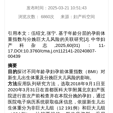
发布时间：
2025-03-21 10:51:43
浏览次数：
6860
次 来源：
妇产科空间
引用本文：伍绍文,张宁. 基于年龄分层的孕前体
重指数与分娩巨大儿风险的关联研究[J]. 中华妇
产科杂志,2025,60(01)：11-
17.DOI:10.3760/cma.j.cn112141-20240807-
00439
摘要
目的
探讨不同年龄孕妇孕前体重指数（BMI）对
新生儿出生体重及分娩巨大儿风险的影响。
方法
应用队列研究方法，选取2018年9月1日至
2020年3月31日在首都医科大学附属北京妇产医
院进行首次产前检查并在本院分娩的孕妇，通过
医院电子病历系统获取临床信息，依据新生儿出
生体重分为非巨大儿组（12 191例）和巨大儿组