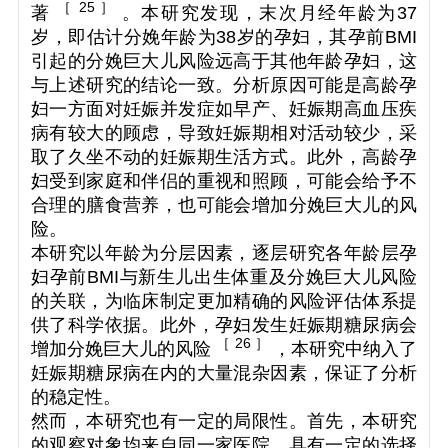
［ 25 ］
著
。本研究发现，末次月经年龄为37
岁，即估计分娩年龄为38岁的孕妇，其孕前BMI
引起的分娩巨大儿风险远高于其他年龄孕妇，这
与上述研究的结论一致。分析原因可能是高龄孕
妇一方面对妊娠并发症如早产、妊娠期高血压疾
病有较大的顾虑，导致妊娠期相对活动较少，采
取了久坐不动的妊娠期生活方式。此外，高龄孕
妇受到家庭和伴侣的重视和照顾，可能会给予不
合理的膳食营养，也可能会增加分娩巨大儿的风
险。
本研究以年龄为分层因素，逐层研究各年龄层孕
妇孕前BMI与新生儿出生体重及分娩巨大儿风险
的关联，为临床制定更加精确的风险评估体系提
供了科学依据。此外，孕妇发生妊娠期糖尿病会
［ 26 ］
增加分娩巨大儿的风险
，本研究中纳入了
妊娠期糖尿病在内的大量混杂因素，保证了分析
的稳定性。
然而，本研究也有一定的局限性。首先，本研究
的观察对象均来自同一家医院，具有一定的选择