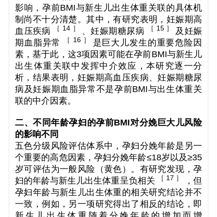
影响，孕前BMI与新生儿出生体重关联的具体机
制尚不十分清楚。其中，有研究表明，妊娠期高
［ 14 ］
［ 15 ］
血压疾病
、妊娠期糖尿病
及妊娠
［ 16 ］
期血脂异常
是巨大儿发生的重要危险因
素，基于此，这3项因素可能在孕前BMI与新生儿
出生体重关联中发挥中介效应，本研究逐一分
析，结果表明，妊娠期高血压疾病、妊娠期糖尿
病及妊娠期血脂异常不是孕前BMI与出生体重关
联的中介因素。
二、
不同年龄孕妇的孕前BMI对分娩巨大儿风险
的影响不同
五色分级风险评估体系中，孕妇分娩年龄是另一
个重要的高危因素，孕妇分娩年龄≤18岁以及≥35
岁可评估为一般风险（黄色）。有研究发现，孕
［ 17 ］
妇的年龄与新生儿出生体重呈负相关
，但
孕妇年龄与新生儿出生体重的相关研究结论并不
一致，例如，另一项研究得出了相反的结论，即
新生儿出生体重随着分娩年龄的增加而增